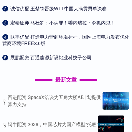
​诚信优配 王楚钦晋级WTT中国大满贯男单决赛
2
​宏泰证券 马杜罗：不认罪！委内瑞拉下令抓内鬼！
3
​联丰优配 打造电力营商环境标杆，国网上海电力发布优化
4
营商环境FREE8.0版
​展鹏配资 百通能源新设铝业科技子公司
5
最新文章
百进配资 SpaceX洽谈为五角大楼AI计划提供
1
算力支持
锅牛配资 2026，中国芯片为国产模型“托底”
2