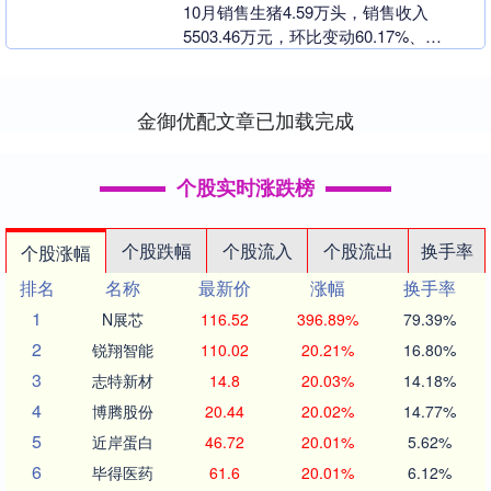
10月销售生猪4.59万头，销售收入
5503.46万元，环比变动60.17%、
68.01%，同比变动71.81%、-10....
金御优配文章已加载完成
个股实时涨跌榜
个股跌幅
个股流入
个股流出
换手率
个股涨幅
排名
名称
最新价
涨幅
换手率
1
N展芯
116.52
396.89%
79.39%
2
锐翔智能
110.02
20.21%
16.80%
3
志特新材
14.8
20.03%
14.18%
4
博腾股份
20.44
20.02%
14.77%
5
近岸蛋白
46.72
20.01%
5.62%
6
毕得医药
61.6
20.01%
6.12%