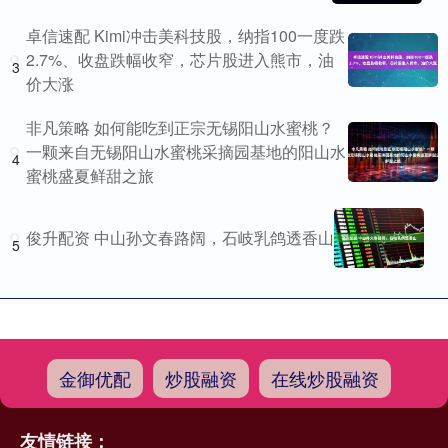
卓信速配 Kimi冲击美科技股，纳指100一度跌
2.7%、收盘跌幅收窄，芯片股进入熊市，油
3
价大涨
非凡策略 如何能吃到正宗无锡阳山水蜜桃？
一颗来自无锡阳山水蜜桃采摘园基地的阳山水
4
蜜桃盛夏鲜甜之旅
俊升配资 中山孙文春路阔，石岐乳鸽透香山
5
金御优配
炒股融资
在线炒股融资
友情链接：