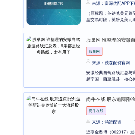
来源：富深优配APP下
（原标题：英镑兑美元跌至1
盘交易时段，英镑兑美元汇率
股巢网 谁整理的安徽
股巢网
来源：茂森配资官网
安徽经典自驾路线汇总与详
起宁国，西至泾县，核心路段约1
尚牛在线 股东追踪|
尚牛在线
来源：鸿运配资
近期金奥博（002917）