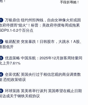
她！
​万银鼎信 纽约州拒掏钱，自由女神像火炬或因
1
政府停摆而“熄火”！标普：美政府停摆每周或拖累
GDP0.1-0.2个百分点
​银易配资 突发暴跌！日韩股市，大跳水！A股、
2
港股低开
​优选策略 中国东航：2025年12月旅客周转量同
3
比上升7.61%
​垒富优配 英国央行过于相信悲观的商业调查数
4
据 恐犯政策错误
​环球策路 英美将举行谈判 英国希望在截止日期
5
前达成关于钢铁关税协议