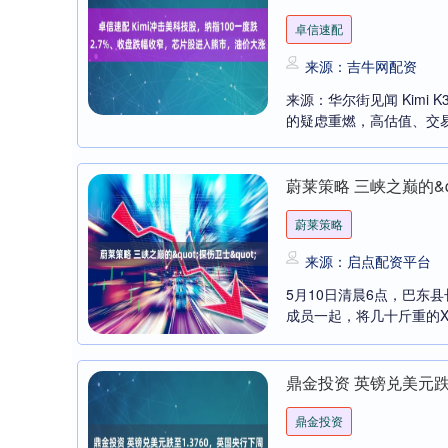
卓信速配
来源：吉牛网配资
来源：华尔街见闻 Kimi 
的疑虑重燃，高估值、交易拥
蔚莱策略 三峡之巅的&qu
蔚莱策略
来源：启点配资平台
5月10日清晨6点，巴东
成员一起，将几十斤重的X
鼎金投资 英镑兑美元跌至
深证成指
14110.12
2
0.57%
-34.08
-0.
鼎金投资