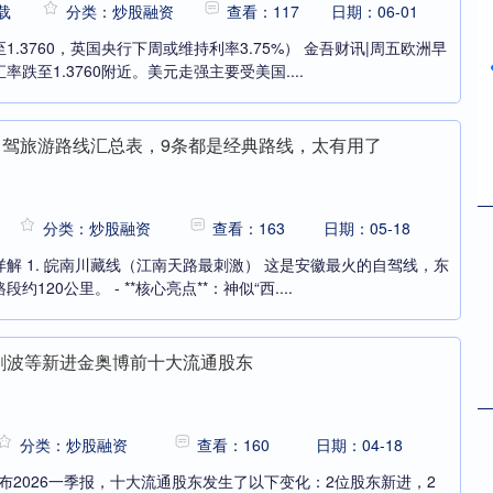
载
分类：炒股融资
查看：117
日期：06-01
.3760，英国央行下周或维持利率3.75%） 金吾财讯|周五欧洲早
跌至1.3760附近。美元走强主要受美国....
自驾旅游路线汇总表，9条都是经典路线，太有用了
分类：炒股融资
查看：163
日期：05-18
解 1. 皖南川藏线（江南天路最刺激） 这是安徽最火的自驾线，东
20公里。 - **核心亮点**：神似“西....
张剑波等新进金奥博前十大流通股东
分类：炒股融资
查看：160
日期：04-18
发布2026一季报，十大流通股东发生了以下变化：2位股东新进，2