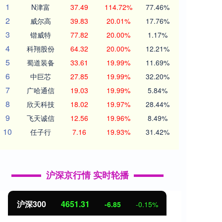
1
N津富
37.49
114.72%
77.46%
2
威尔高
39.83
20.01%
17.76%
3
锴威特
77.82
20.00%
1.17%
4
科翔股份
64.32
20.00%
12.21%
5
蜀道装备
33.61
19.99%
11.69%
6
中巨芯
27.85
19.99%
32.20%
7
广哈通信
19.03
19.99%
5.84%
8
欣天科技
18.02
19.97%
28.44%
9
飞天诚信
12.56
19.96%
8.49%
10
任子行
7.16
19.93%
31.42%
沪深京行情 实时轮播
北证50
1122.88
创业
3.42
0.30%