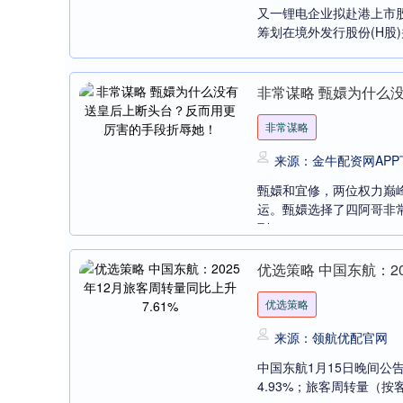
又一锂电企业拟赴港上市股鑫
筹划在境外发行股份(H股)
非常谋略 甄嬛为什么
非常谋略
来源：金牛配资网APP
甄嬛和宜修，两位权力巅
运。甄嬛选择了四阿哥非
到....
优选策略 中国东航：20
优选策略
来源：领航优配官网
中国东航1月15日晚间公
4.93%；旅客周转量（按客