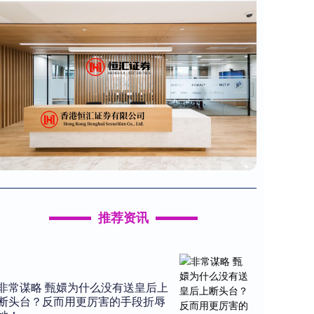
推荐资讯
非常谋略 甄嬛为什么没有送皇后上
断头台？反而用更厉害的手段折辱