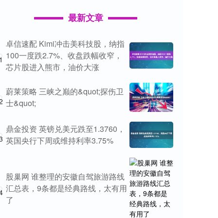
最新文章
卓信速配 Kimi冲击美科技股，纳指
100一度跌2.7%、收盘跌幅收窄，
1
芯片股进入熊市，油价大涨
蔚莱策略 三峡之巅的&quot;探伤卫
2
士&quot;
鼎金投资 英镑兑美元跌至1.3760，
3
英国央行下周或维持利率3.75%
股巢网 谁整理的安徽自驾旅游路线
汇总表，9条都是经典路线，太有用
4
了