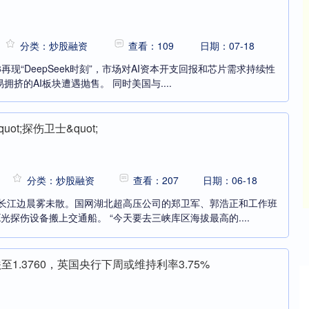
分类：炒股融资
查看：109
日期：07-18
K3再现“DeepSeek时刻”，市场对AI资本开支回报和芯片需求持续性
挤的AI板块遭遇抛售。 同时美国与....
ot;探伤卫士&quot;
分类：炒股融资
查看：207
日期：06-18
县长江边晨雾未散。国网湖北超高压公司的郑卫军、郭浩正和工作班
光探伤设备搬上交通船。 “今天要去三峡库区海拔最高的....
1.3760，英国央行下周或维持利率3.75%
沪深300
4651.31
24%
-6.85
-0.15%