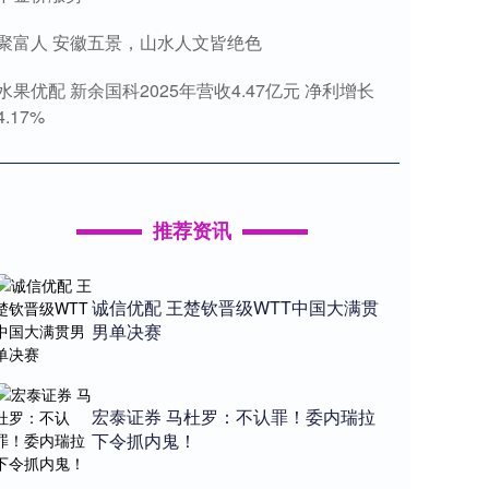
聚富人 安徽五景，山水人文皆绝色
水果优配 新余国科2025年营收4.47亿元 净利增长
4.17%
推荐资讯
诚信优配 王楚钦晋级WTT中国大满贯
男单决赛
宏泰证券 马杜罗：不认罪！委内瑞拉
下令抓内鬼！