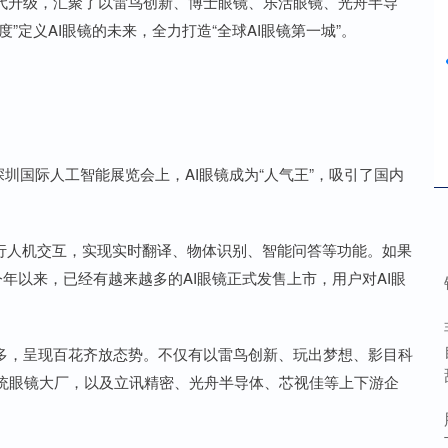
代升级，汇聚了以雷鸟创新、博士眼镜、乐活眼镜、光舟半导
”定义AI眼镜的未来，全力打造“全球AI眼镜第一城”。
圳国际人工智能展览会上，AI眼镜成为“人气王”，吸引了国内
行人机交互，实现实时翻译、物体识别、智能问答等功能。如果
今年以来，已经有越来越多的AI眼镜正式发售上市，用户对AI眼
多，呈现百花齐放态势。不仅有以雷鸟创新、玩出梦想、影目科
统眼镜大厂，以及立讯精密、光舟半导体、芯视佳等上下游企