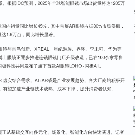
据IDC预测，2025年全球智能眼镜市场出货量将达1205万
镜国内销量同比增长45%，其中带屏AR眼镜占据80%市场份额，
量达1.9万台，同比增长显著。
与雷鸟创新、XREAL、星纪魅族、界环、李未可、华为等
士眼镜正逐步推进连锁眼镜门店升级改造，已在100余家零售
极科技共同发布了旗下首款AI眼镜LOHO×闪极A1。
 虚实结合需求。AI+AR或是产业发展趋势。各大厂商均积极开
大年，有望加速产业链技术成熟、成本下降，提升消费者认知。
能正从基础交互向多元化、场景化、智能化方向快速演进。记者