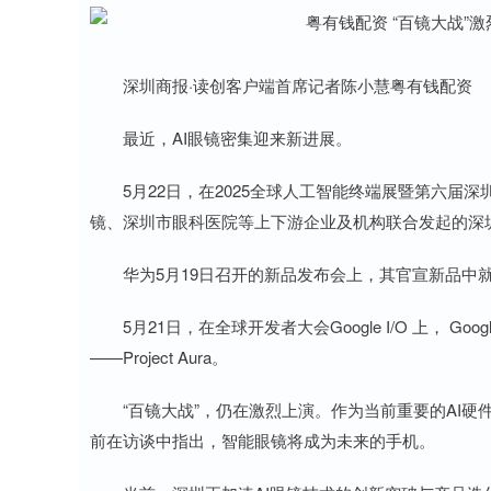
深圳商报·读创客户端首席记者陈小慧粤有钱配资
最近，AI眼镜密集迎来新进展。
5月22日，在2025全球人工智能终端展暨第六届
镜、深圳市眼科医院等上下游企业及机构联合发起的深圳
华为5月19日召开的新品发布会上，其官宣新品中就
5月21日，在全球开发者大会Google I/O 上， Go
——Project Aura。
“百镜大战”，仍在激烈上演。作为当前重要的AI硬件落
前在访谈中指出，智能眼镜将成为未来的手机。
深证成指
14311.01
8
1.02%
200.89
1.