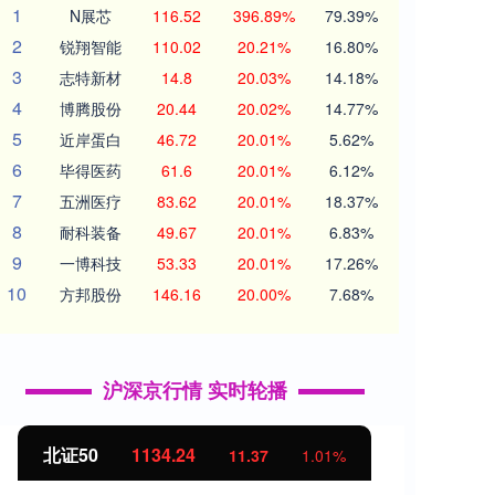
1
N展芯
116.52
396.89%
79.39%
2
锐翔智能
110.02
20.21%
16.80%
3
志特新材
14.8
20.03%
14.18%
4
博腾股份
20.44
20.02%
14.77%
5
近岸蛋白
46.72
20.01%
5.62%
6
毕得医药
61.6
20.01%
6.12%
7
五洲医疗
83.62
20.01%
18.37%
8
耐科装备
49.67
20.01%
6.83%
9
一博科技
53.33
20.01%
17.26%
10
方邦股份
146.16
20.00%
7.68%
沪深京行情 实时轮播
北证50
1134.24
创业
11.37
1.01%