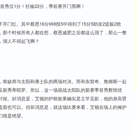
门红。其中蔡恩16分钟8投5中得到了15分5助攻2篮板2抢
，那个时候所有人都在想，蔡恩减肥之后都这么强了，那么一整
，湖人不得起飞啊？
，将缺席与太阳和勇士队的两场对决。而和东契奇、詹姆斯一起
及新秀蒂耶罗。所以，这一场迎战太阳队的新赛季首秀辉煌优
时候。好消息是，艾顿的护框效果确实是立竿见影，他的身高臂
盖面也可以。但坏消息是，就这场比赛来看，艾顿在场上的掩护
们很是绝望。
深证成指
14311.01
%
200.89
1.42%