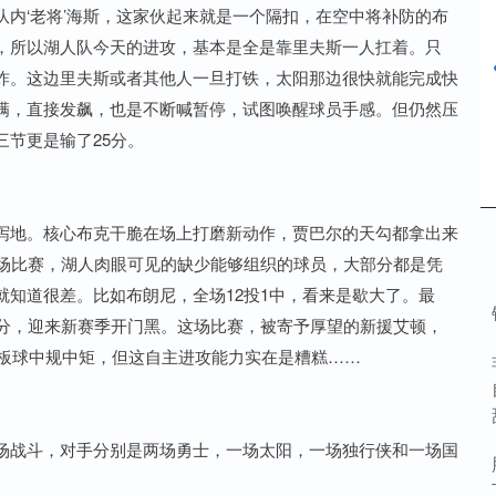
内‘老将’海斯，这家伙起来就是一个隔扣，在空中将补防的布
，所以湖人队今天的进攻，基本是全是靠里夫斯一人扛着。只
炸。这边里夫斯或者其他人一旦打铁，太阳那边很快就能完成快
满，直接发飙，也是不断喊暂停，试图唤醒球员手感。但仍然压
节更是输了25分。
泻地。核心布克干脆在场上打磨新动作，贾巴尔的天勾都拿出来
这场比赛，湖人肉眼可见的缺少能够组织的球员，大部分都是凭
知道很差。比如布朗尼，全场12投1中，看来是歇大了。最
22分，迎来新赛季开门黑。这场比赛，被寄予厚望的新援艾顿，
篮板球中规中矩，但这自主进攻能力实在是糟糕……
场战斗，对手分别是两场勇士，一场太阳，一场独行侠和一场国