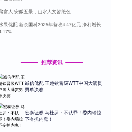
聚富人 安徽五景，山水人文皆绝色
水果优配 新余国科2025年营收4.47亿元 净利增长
4.17%
推荐资讯
诚信优配 王楚钦晋级WTT中国大满贯
男单决赛
宏泰证券 马杜罗：不认罪！委内瑞拉
下令抓内鬼！