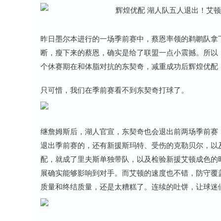
昨日墨尔本进行的一场季前赛中，蔡恩率领的鹈鹕队拿下开
断，瘦下来的蔡恩，确实是给了联盟一点小震撼。所以
个休赛期在和体脂对抗的东契奇，减重成功后辉煌优配
只可惜，我们在季前赛看不到东契奇打球了。
继詹姆斯后，湖人官宣，东契奇也会退出前两场季前赛
退出季前赛的，还有新援斯玛特、受伤的克勒贝尔，以
配，就成了里夫斯单独带队，以及检验新援艾顿成色的
展确实能够影响到对手。而艾顿的速度也不错，防守覆
质量和终结质量，还是太糟糕了。连续的吐饼，让球迷
上证指数
3940.04
0
2.13%
39.68
1.02