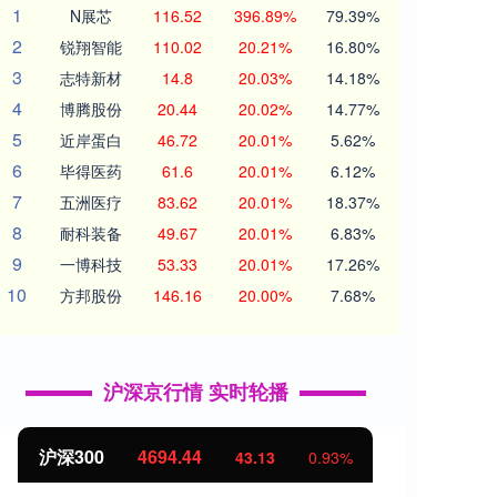
1
N展芯
116.52
396.89%
79.39%
2
锐翔智能
110.02
20.21%
16.80%
3
志特新材
14.8
20.03%
14.18%
4
博腾股份
20.44
20.02%
14.77%
5
近岸蛋白
46.72
20.01%
5.62%
6
毕得医药
61.6
20.01%
6.12%
7
五洲医疗
83.62
20.01%
18.37%
8
耐科装备
49.67
20.01%
6.83%
9
一博科技
53.33
20.01%
17.26%
10
方邦股份
146.16
20.00%
7.68%
沪深京行情 实时轮播
沪深300
4694.44
北证
43.13
0.93%