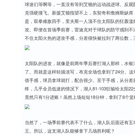
球迷们等啊等，一直没有等到艾顿的运动战进球。反观队
克强硬撞飞。新援艾顿指望不上，东契奇和詹姆斯缺席
是，双拳难敌四手，里夫斯一人顶不住太阳队的狂轰滥
攻。即便在首场季前赛，雷迪克对于球队的防守感到不
不住太阳火热的进攻手感，分差很快被拉到了两位数，三
太阳队的进攻，就像是前两年季后赛打湖人那样，水银
了。而就是这样轻描淡写，布克全场也拿到了24分。
借手感，球员拿球就打，配合很少。至于手感，从分差就
终，几乎全员低迷的情况下，湖人81-103狂输给太阳
竟然只有1分进账！虽然上场短短18分钟，拿到了8个
当然了，一场季前赛代表不了什么，湖人队后面还有五
王。所以，这支湖人队能够拿下几场胜利呢？