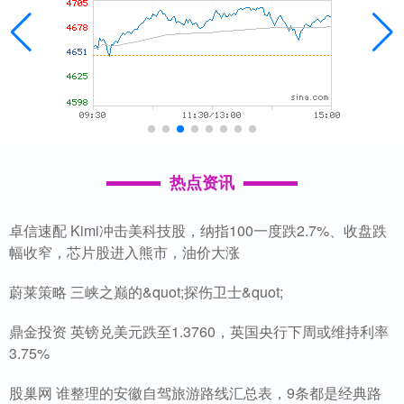
热点资讯
卓信速配 Kimi冲击美科技股，纳指100一度跌2.7%、收盘跌
幅收窄，芯片股进入熊市，油价大涨
蔚莱策略 三峡之巅的&quot;探伤卫士&quot;
鼎金投资 英镑兑美元跌至1.3760，英国央行下周或维持利率
3.75%
股巢网 谁整理的安徽自驾旅游路线汇总表，9条都是经典路