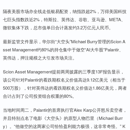
隔夜美股市场亦全线走低银易配资，纳指跌超2%，万得美国科技
七巨头指数跌近2%，特斯拉、英伟达、谷歌、亚马逊、META、
微软集体下跌，总市值单日合计蒸发约3.2万亿元人民币。
最新监管文件显示，华尔街“大空头”Michael Burry管理的Scion A
sset Management约80%的持仓集中于做空“AI大牛股”Palantir、
英伟达，押注规模之大引发市场关注。
Scion Asset Management提前两周披露的三季度13F报告显示，
该公司针对Palantir的看跌期权名义价值高达9.12亿美元（相当于
500万股），针对英伟达的看跌期权名义价值达1.86亿美元，两者
合计占到了公司投资组合权重的80%。
当地时间周二，Palantir的首席执行官Alex Karp公开怒斥卖空者，
并且特别点名了电影《大空头》的原型人物巴里（Michael Burr
y）。“他做空的这两家公司恰恰盈利能力极强，这非常奇怪。” K