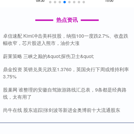
热点资讯
卓信速配 Kimi冲击美科技股，纳指100一度跌2.7%、收盘跌
幅收窄，芯片股进入熊市，油价大涨
蔚莱策略 三峡之巅的&quot;探伤卫士&quot;
鼎金投资 英镑兑美元跌至1.3760，英国央行下周或维持利率
3.75%
股巢网 谁整理的安徽自驾旅游路线汇总表，9条都是经典路
线，太有用了
尚牛在线 股东追踪|张剑波等新进金奥博前十大流通股东