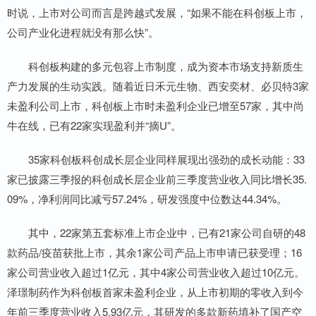
时说，上市对公司而言是跨越式发展，“如果不能在科创板上市，
公司产业化进程就没有那么快”。
科创板构建的多元包容上市制度，成为资本市场支持新质生
产力发展的生动实践。随着近日禾元生物、西安奕材、必贝特3家
未盈利公司上市，科创板上市时未盈利企业已增至57家，其中尚
牛在线，已有22家实现盈利并“摘U”。
35家科创板科创成长层企业同样展现出强劲的成长动能：33
家已披露三季报的科创成长层企业前三季度营业收入同比增长35.
09%，净利润同比减亏57.24%，研发强度中位数达44.34%。
其中，22家第五套标准上市企业中，已有21家公司自研的48
款药品/疫苗获批上市，其余1家公司产品上市申请已获受理；16
家公司营业收入超过1亿元，其中4家公司营业收入超过10亿元。
泽璟制药作为科创板首家未盈利企业，从上市初期的零收入到今
年前三季度营业收入5.93亿元，其研发的多款新药填补了国产空