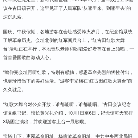
议在古田镇召开，这里见证了人民军队“从哪里来、到哪里去”的
深沉思索。
国庆、中秋假期，各地游客在会址感受烽火岁月，在纪念馆系统
了解革命历史。会址北侧的红军阅兵台上，“红古田红歌大舞
台”活动正在举行，本地音乐老师和歌唱爱好者等在台上领唱，一
首首爱国歌曲激动人心。
“瞻仰完会址再听红歌，特别有感触，感恩革命先烈的牺牲付出，
也更珍惜当下的美好生活。”游客李光梅在“红古田红歌大舞台”前
久久驻足。
“红歌大舞台对公众开放，谁都能听，谁都能唱。”古田会议纪念
馆党组书记、馆长黄光礼介绍，10月1日至6日，纪念馆每天安排
3场固定演出，并欢迎游客上台一展歌喉。
宝塔山下，枣园革命旧址、杨家岭革命旧址、中共中央西北局旧