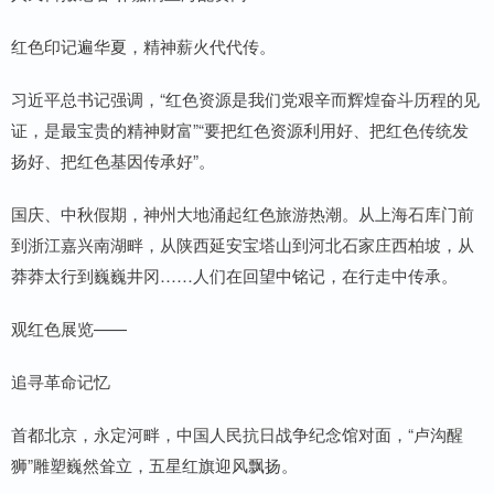
红色印记遍华夏，精神薪火代代传。
习近平总书记强调，“红色资源是我们党艰辛而辉煌奋斗历程的见
证，是最宝贵的精神财富”“要把红色资源利用好、把红色传统发
扬好、把红色基因传承好”。
国庆、中秋假期，神州大地涌起红色旅游热潮。从上海石库门前
到浙江嘉兴南湖畔，从陕西延安宝塔山到河北石家庄西柏坡，从
莽莽太行到巍巍井冈……人们在回望中铭记，在行走中传承。
观红色展览——
追寻革命记忆
首都北京，永定河畔，中国人民抗日战争纪念馆对面，“卢沟醒
狮”雕塑巍然耸立，五星红旗迎风飘扬。