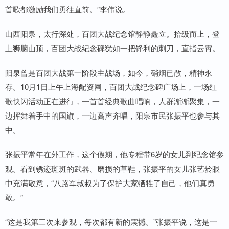
首歌都激励我们勇往直前。”李伟说。
山西阳泉，太行深处，百团大战纪念馆静静矗立。拾级而上，登
上狮脑山顶，百团大战纪念碑犹如一把锋利的刺刀，直指云霄。
阳泉曾是百团大战第一阶段主战场，如今，硝烟已散，精神永
存。10月1日上午上海配资网，百团大战纪念碑广场上，一场红
歌快闪活动正在进行，一首首经典歌曲唱响，人群渐渐聚集，一
边挥舞着手中的国旗，一边高声齐唱，阳泉市民张振平也参与其
中。
张振平常年在外工作，这个假期，他专程带6岁的女儿到纪念馆参
观。看到锈迹斑斑的武器、磨损的草鞋，张振平的女儿张艺龄眼
中充满敬意，“八路军叔叔为了保护大家牺牲了自己，他们真勇
敢。”
“这是我第三次来参观，每次都有新的震撼。”张振平说，这是一