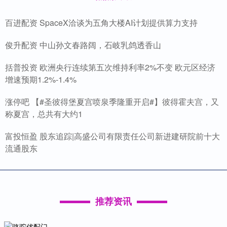
百进配资 SpaceX洽谈为五角大楼AI计划提供算力支持
俊升配资 中山孙文春路阔，石岐乳鸽透香山
括普投资 欧洲央行连续第五次维持利率2%不变 欧元区经济
增速预期1.2%-1.4%
涨停吧 【#圣彼得堡夏宫喷泉季隆重开启#】彼得霍夫宫，又
称夏宫，总共有大约1
富投恒盈 股东追踪|高盛公司有限责任公司新进建研院前十大
流通股东
推荐资讯