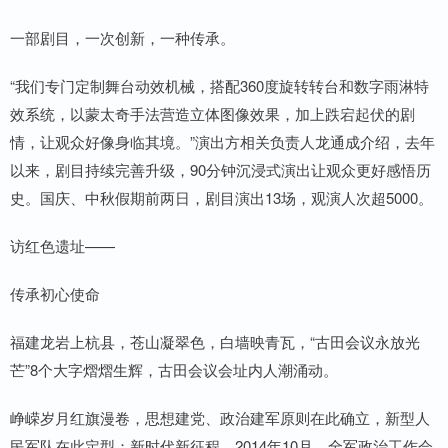
一部剧目，一次创新，一种传承。
“我们专门定制舞台动效机械，搭配360度旋转转台和数字雨淋特
效系统，以蒙太奇手法营造立体图像效果，加上跌宕起伏的剧
情，让观众好像身临其境。”演出方相关负责人龙通成介绍，去年
以来，剧目持续完善升级，90分钟沉浸式演出让观众更好感悟历
史。国庆、中秋假期前两日，剧目演出13场，观演人次超5000。
访红色遗址——
传承初心使命
福建龙岩上杭县，苍山凝翠色，白墙映青瓦，“古田会议永放光
芒”8个大字熠熠生辉，古田会议会址内人潮涌动。
峥嵘岁月红旗漫卷，思想建党、政治建军原则在此确立，新型人
民军队在此定型；新时代新征程，2014年10月，全军政治工作会