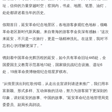
址，信仰的力量穿越时空；窑洞内，书桌、地图、笔墨、油灯，
处处都讲述着当年的历史。
假期首日，延安革命纪念地景区，各地游客参观红色地标，领略
革命老区新时代新风貌。来自青海的游客李金良深有感触：“这次
来延安，不只是一次旅行，更是一场精神洗礼。在这里，我对‘不
忘初心’的理解更深了。”
镌刻着中国革命光辉历程的延安，如今共有革命旧址445处，全
国爱国主义教育示范基地13处，国家级抗战纪念设施、遗址6
处，19座革命类博物馆纪念馆星罗棋布。
“从情景演出到红歌传唱，从走出去宣讲到请进来推广，我们用丰
富新颖、形式多样、互动体验的活动，努力为游客留下更深刻的
印象，讲好延安的故事、中国的故事。”延安革命纪念地管理局党
委委员、副局长高鹃说。