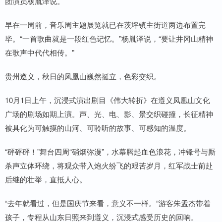
团演员杨胤泽说。
早在一周前，音乐周主题展览就已在茨坪镇主街道两边布置完
毕。“一首歌曲就是一段红色记忆。”杨胤泽说，“要让井冈山精神
在歌声中代代相传。”
贵州遵义，秋日的凤凰山巍然挺立，色彩交织。
10月1日上午，沉浸式演出剧目《伟大转折》在遵义凤凰山文化
广场的剧场如期上演。声、光、电、影、景交织碰撞，长征精神
被具化为可触摸的山河、可聆听的故事、可感知的温度。
“砰砰砰！”舞台四周“硝烟弥漫”，水幕腾起血色浪花，冲锋号与厮
杀声立体环绕，将观众带入炮火纷飞的艰苦岁月，红军战士前赴
后继的壮举，直抵人心。
“去年就看过，但是国庆节来看，意义不一样。”游客朱孟杰带着
孩子，专程从山东日照来到遵义，沉浸式感受历史的回响。