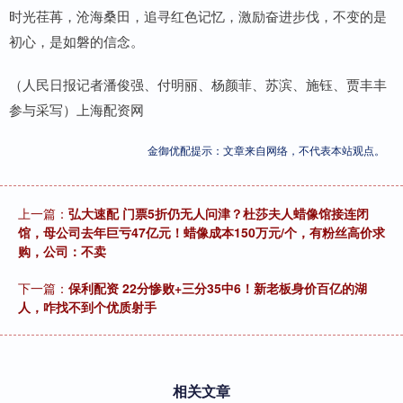
时光荏苒，沧海桑田，追寻红色记忆，激励奋进步伐，不变的是
初心，是如磐的信念。
（人民日报记者潘俊强、付明丽、杨颜菲、苏滨、施钰、贾丰丰
参与采写）上海配资网
金御优配提示：文章来自网络，不代表本站观点。
上一篇：
弘大速配 门票5折仍无人问津？杜莎夫人蜡像馆接连闭
馆，母公司去年巨亏47亿元！蜡像成本150万元/个，有粉丝高价求
购，公司：不卖
下一篇：
保利配资 22分惨败+三分35中6！新老板身价百亿的湖
人，咋找不到个优质射手
相关文章