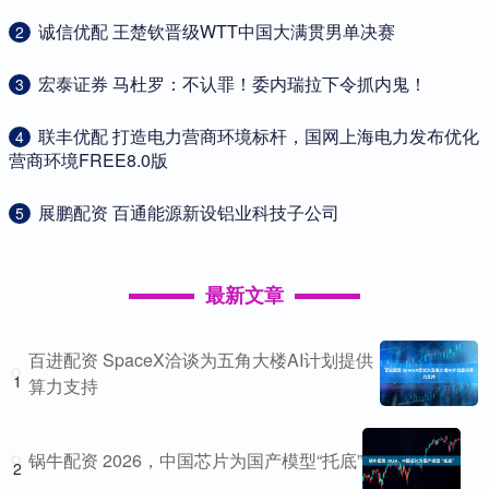
​诚信优配 王楚钦晋级WTT中国大满贯男单决赛
2
​宏泰证券 马杜罗：不认罪！委内瑞拉下令抓内鬼！
3
​联丰优配 打造电力营商环境标杆，国网上海电力发布优化
4
营商环境FREE8.0版
​展鹏配资 百通能源新设铝业科技子公司
5
最新文章
百进配资 SpaceX洽谈为五角大楼AI计划提供
1
算力支持
锅牛配资 2026，中国芯片为国产模型“托底”
2