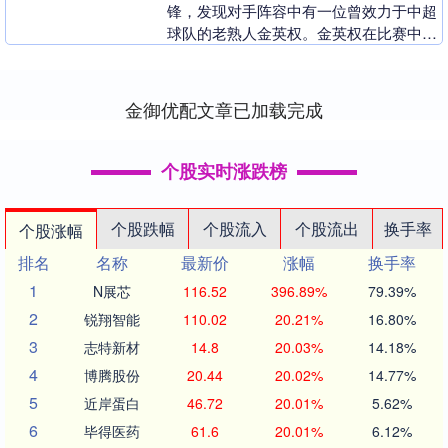
锋，发现对手阵容中有一位曾效力于中超
球队的老熟人金英权。金英权在比赛中表
现出色，成为了蔚山后防线的核心。申花
球迷纷纷感叹球队缺....
金御优配文章已加载完成
个股实时涨跌榜
个股跌幅
个股流入
个股流出
换手率
个股涨幅
排名
名称
最新价
涨幅
换手率
1
N展芯
116.52
396.89%
79.39%
2
锐翔智能
110.02
20.21%
16.80%
3
志特新材
14.8
20.03%
14.18%
4
博腾股份
20.44
20.02%
14.77%
5
近岸蛋白
46.72
20.01%
5.62%
6
毕得医药
61.6
20.01%
6.12%