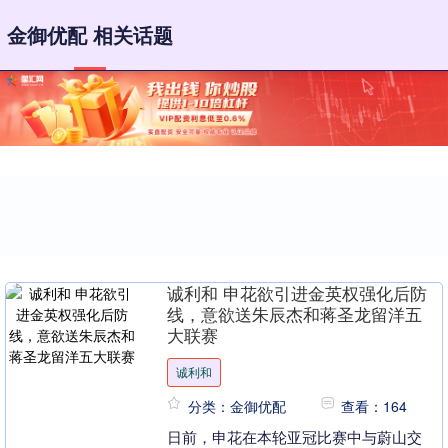
金御优配 相关话题
诚利和 申花欲引进金英权强化后防
线，意欲送朱辰杰和蒋圣龙留洋五
大联赛
诚利和
分类：金御优配
查看：164
日前，申花在本轮亚冠比赛中与蔚山交