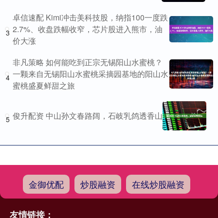
卓信速配 Kimi冲击美科技股，纳指100一度跌
2.7%、收盘跌幅收窄，芯片股进入熊市，油
3
价大涨
非凡策略 如何能吃到正宗无锡阳山水蜜桃？
一颗来自无锡阳山水蜜桃采摘园基地的阳山水
4
蜜桃盛夏鲜甜之旅
俊升配资 中山孙文春路阔，石岐乳鸽透香山
5
金御优配
炒股融资
在线炒股融资
友情链接：