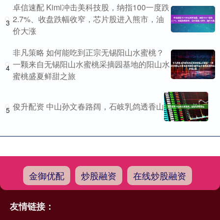
卓信速配 Kimi冲击美科技股，纳指100一度跌
2.7%、收盘跌幅收窄，芯片股进入熊市，油
3
价大涨
非凡策略 如何能吃到正宗无锡阳山水蜜桃？
一颗来自无锡阳山水蜜桃采摘园基地的阳山水
4
蜜桃盛夏鲜甜之旅
俊升配资 中山孙文春路阔，石岐乳鸽透香山
5
金御优配
炒股融资
在线炒股融资
友情链接：