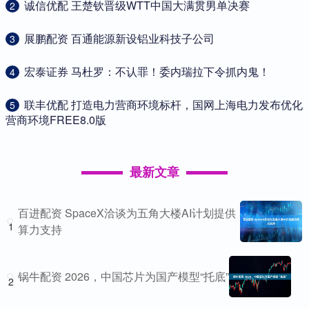
​诚信优配 王楚钦晋级WTT中国大满贯男单决赛
2
​展鹏配资 百通能源新设铝业科技子公司
3
​宏泰证券 马杜罗：不认罪！委内瑞拉下令抓内鬼！
4
​联丰优配 打造电力营商环境标杆，国网上海电力发布优化
5
营商环境FREE8.0版
最新文章
百进配资 SpaceX洽谈为五角大楼AI计划提供
1
算力支持
锅牛配资 2026，中国芯片为国产模型“托底”
2