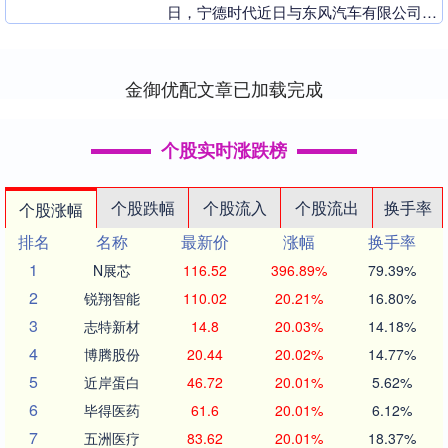
日，宁德时代近日与东风汽车有限公司东
风日产乘用车公司（简称东风日产）在上
海签署战略合作....
金御优配文章已加载完成
个股实时涨跌榜
个股跌幅
个股流入
个股流出
换手率
个股涨幅
排名
名称
最新价
涨幅
换手率
1
N展芯
116.52
396.89%
79.39%
2
锐翔智能
110.02
20.21%
16.80%
3
志特新材
14.8
20.03%
14.18%
4
博腾股份
20.44
20.02%
14.77%
5
近岸蛋白
46.72
20.01%
5.62%
6
毕得医药
61.6
20.01%
6.12%
7
五洲医疗
83.62
20.01%
18.37%